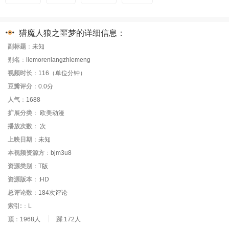
猎魔人狼之噩梦的详细信息：
副标题
：
未知
别名
：
liemorenlangzhiemeng
视频时长
：
116（单位分钟）
豆瓣评分
：
0.0分
人气
：
1688
扩展分类
：
欧美动漫
播放次数
：
次
上映日期
：
未知
本视频资源方
：
bjm3u8
资源类别
：
T版
资源版本
：
:HD
总评论数
：
184次评论
索引:
：
L
顶
：
1968人
踩
:
172人