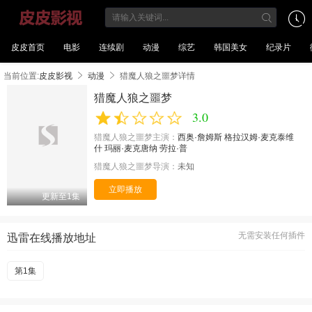
皮皮首页
电影
连续剧
动漫
综艺
韩国美女
纪录片
当前位置:
皮皮影视
动漫
猎魔人狼之噩梦详情
猎魔人狼之噩梦
3.0
猎魔人狼之噩梦主演：
西奥·詹姆斯
格拉汉姆·麦克泰维
什
玛丽·麦克唐纳
劳拉·普
猎魔人狼之噩梦导演：
未知
立即播放
更新至1集
无需安装任何插件
迅雷在线播放地址
第1集