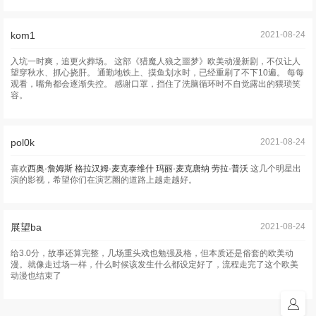
kom1
2021-08-24
入坑一时爽，追更火葬场。 这部《猎魔人狼之噩梦》欧美动漫新剧，不仅让人
望穿秋水、抓心挠肝。 通勤地铁上、摸鱼划水时，已经重刷了不下10遍。 每每
观看，嘴角都会逐渐失控。 感谢口罩，挡住了洗脑循环时不自觉露出的猥琐笑
容。
pol0k
2021-08-24
喜欢
西奥·詹姆斯
格拉汉姆·麦克泰维什
玛丽·麦克唐纳
劳拉·普沃
这几个明星出
演的影视，希望你们在演艺圈的道路上越走越好。
展望ba
2021-08-24
给3.0分，故事还算完整，几场重头戏也勉强及格，但本质还是俗套的欧美动
漫。就像走过场一样，什么时候该发生什么都设定好了，流程走完了这个欧美
动漫也结束了