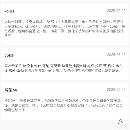
kom1
2025-06-26
入坑一时爽，追更火葬场。 这部《半人马世界第二季》欧美动漫新剧，不仅让
人望穿秋水、抓心挠肝。 通勤地铁上、摸鱼划水时，已经重刷了不下10遍。 每
每观看，嘴角都会逐渐失控。 感谢口罩，挡住了洗脑循环时不自觉露出的猥琐
笑容。
pol0k
2025-06-26
喜欢
贵美子·格伦
帕维什·齐纳
克里斯·迪亚曼托普洛斯
梅根·妮可·董
梅根·希尔
提
杰茜·缪勒
这几个明星出演的影视，希望你们在演艺圈的道路上越走越好。
展望ba
2025-06-26
给3.0分，故事还算完整，几场重头戏也勉强及格，但本质还是俗套的欧美动
漫。就像走过场一样，什么时候该发生什么都设定好了，流程走完了这个欧美
动漫也结束了