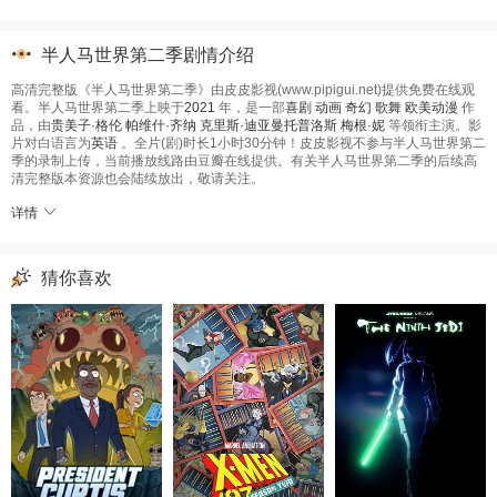
半人马世界第二季剧情介绍
高清完整版《半人马世界第二季》由皮皮影视(www.pipigui.net)提供免费在线观
看。半人马世界第二季上映于
2021
年，是一部
喜剧
动画
奇幻
歌舞
欧美动漫
作
品，由
贵美子·格伦
帕维什·齐纳
克里斯·迪亚曼托普洛斯
梅根·妮
等领衔主演。影
片对白语言为
英语
。全片(剧)时长1小时30分钟！皮皮影视不参与半人马世界第二
季的录制上传，当前播放线路由豆瓣在线提供。有关半人马世界第二季的后续高
清完整版本资源也会陆续放出，敬请关注。
详情
猜你喜欢