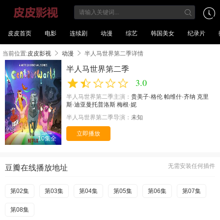
皮皮首页
电影
连续剧
动漫
综艺
韩国美女
纪录片
当前位置:
皮皮影视
动漫
半人马世界第二季详情
半人马世界第二季
3.0
半人马世界第二季主演：
贵美子·格伦
帕维什·齐纳
克里
斯·迪亚曼托普洛斯
梅根·妮
半人马世界第二季导演：
未知
立即播放
10集全
无需安装任何插件
豆瓣在线播放地址
第02集
第03集
第04集
第05集
第06集
第07集
第08集