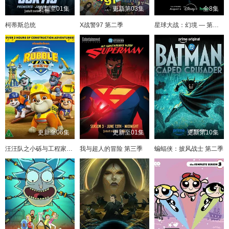
更新至01集
更新第03集
全8集
柯蒂斯总统
X战警97 第二季
星球大战：幻境 — 第九个绝地武士
更新至06集
更新至01集
更新第10集
汪汪队之小砾与工程家族 第三季
我与超人的冒险 第三季
蝙蝠侠：披风战士 第二季