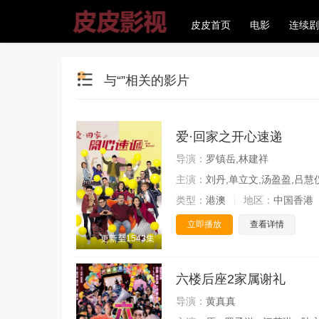
皮皮首页
电影
连续剧
与“”相关的影片
爱·回家之开心速递
导演：
罗镇岳,林建祥
主演：
刘丹,单立文,汤盈盈,吕慧
类型：
港澳
地区：
中国香港
立即播放
查看详情
更新至1543集
六楼后座2家属谢礼
导演：
黄真真