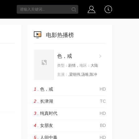
电影热播榜
色，戒
类型：
剧情，
地区：
大陆
主演：
,梁朝伟,汤唯,陈冲
1 .
色，戒
HD
2 .
长津湖
TC
3 .
纯真时代
HD
4 .
女朋友
BD
5 .
人间中毒
HD