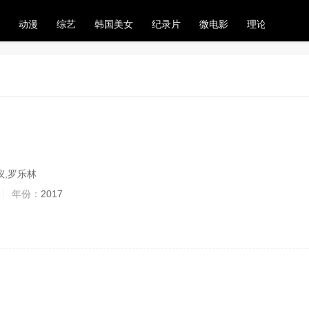
动漫
综艺
韩国美女
纪录片
微电影
理论电影
仪,罗乐林
年份：
2017