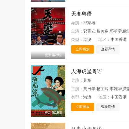
天变粤语
导演：
邱家雄
主演：
郭晋安,黎美娴,邓萃雯,欧
类型：
港澳
地区：
中国香港
立即播放
查看详情
更新第29集
人海虎鲨粤语
导演：
萧笙
主演：
黄日华,杨宝玲,李婉华,黄
类型：
港澳
地区：
中国香港
立即播放
查看详情
更新第19集