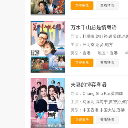
立即播放
查看详情
完结
万水千山总是情粤语
导演：
杜琪峰,刘仕裕,萧显辉,余
主演：
汪明荃,谢贤,鲍方
类型：
香港
地区：
香港
立即播放
查看详情
完结
夫妻的博弈粤语
导演：
Chung Shu Kai,黄国辉
主演：
马国明,高海宁,黄智贤,何
类型：
中国香港,中国大陆,香港
立即播放
查看详情
更新04集