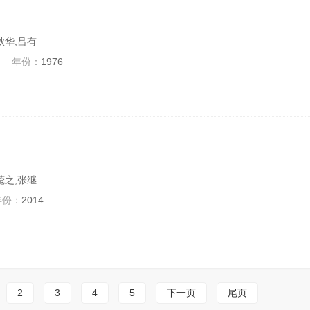
秋华,吕有
年份：
1976
菀之,张继
年份：
2014
2
3
4
5
下一页
尾页