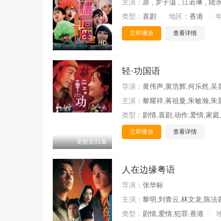
主演：
原 , 罗子溢 , 江若琳 , 陆
类型：
喜剧
地区：
香港
立即播放
查看详情
HD
轻·功国语
导演：
黄伟声,黄浩辉,何乐然,吴
主演：
黎耀祥,蒋祖曼,朱敏瀚,朱
类型：
剧情,喜剧,动作,爱情,家庭
立即播放
查看详情
更新至01集
人在边缘粤语
导演：
张华标
主演：
黎明,刘青云,林文龙,陈法
类型：
剧情,爱情,犯罪,香港