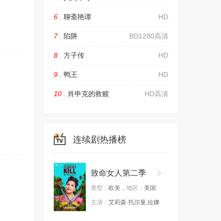
6 .
聊斋艳谭
HD
7 .
陷阱
BD1280高清
8 .
方子传
HD
9 .
鸭王
HD
10 .
肖申克的救赎
HD高清
连续剧热播榜
致命女人第二季
类型：
欧美，
地区：
美国
主演：
艾莉森·托尔曼,拉娜