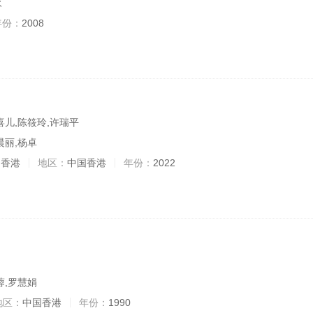
永
年份：
2008
喜儿,陈筱玲,许瑞平
晨丽,杨卓
,香港
地区：
中国香港
年份：
2022
蓉,罗慧娟
地区：
中国香港
年份：
1990