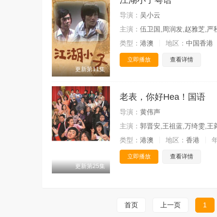
江湖小子粤语
导演：
吴小云
主演：
伍卫国,周润发,赵雅芝,严
类型：
港澳
地区：
中国香港
立即播放
查看详情
更新第11集
老表，你好Hea！国语
导演：
黄伟声
主演：
郭晋安,王祖蓝,万绮雯,王
类型：
港澳
地区：
香港
立即播放
查看详情
更新第25集
首页
上一页
1