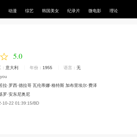
动漫
综艺
韩国美女
纪录片
微电影
理论电影
5.0
区：
意大利
年份：
1955
语言：
无
you
若拉·罗西·德拉哥
瓦伦蒂娜·格特斯
加布里埃尔·费泽
基罗·安东尼奥尼
-10-22 01:39:15/BD