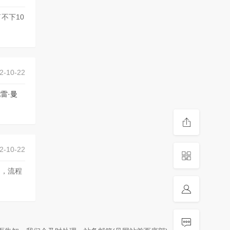
不下10
2-10-22
雷·曼
2-10-22
了，流程