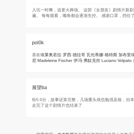
入坑一时爽，追更火葬场。 这部《女朋友》剧情片新剧
遍。 每每观看，嘴角都会逐渐失控。 感谢口罩，挡住
pol0k
喜欢
埃莱奥若拉·罗西·德拉哥
瓦伦蒂娜·格特斯
加布里埃
尼
Madeleine
Fischer
伊冯·弗奴克丝
Luciano
Volpato
展望ba
给5.0分，故事还算完整，几场重头戏也勉强及格，但
走完了这个剧情片也结束了