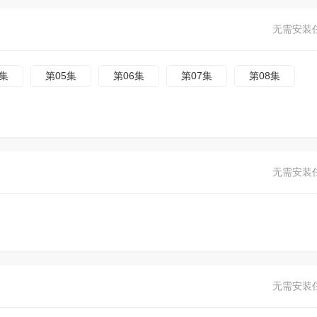
无需安装
4集
第05集
第06集
第07集
第08集
无需安装
无需安装