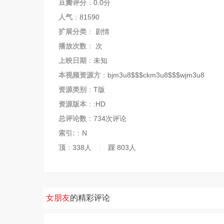
豆瓣评分
：
0.0分
人气
：
81590
扩展分类
：
剧情
播放次数
：
次
上映日期
：
未知
本视频资源方
：
bjm3u8$$$ckm3u8$$$wjm3u8
资源类别
：
T版
资源版本
：
:HD
总评论数
：
734次评论
索引:
：
N
顶
：
338人
踩
:
803人
女朋友
的精彩评论