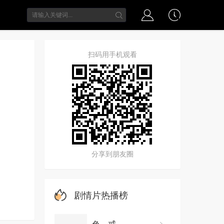
扫码用手机观看
分享到朋友圈
剧情片
热播榜