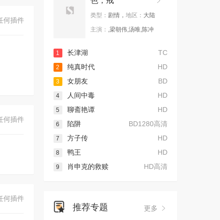
色，戒
类型：
剧情，
地区：
大陆
任何插件
主演：
,梁朝伟,汤唯,陈冲
长津湖
TC
1
纯真时代
HD
2
女朋友
BD
3
人间中毒
HD
4
聊斋艳谭
HD
5
任何插件
陷阱
BD1280高清
6
方子传
HD
7
鸭王
HD
8
肖申克的救赎
HD高清
9
任何插件
推荐专题
更多