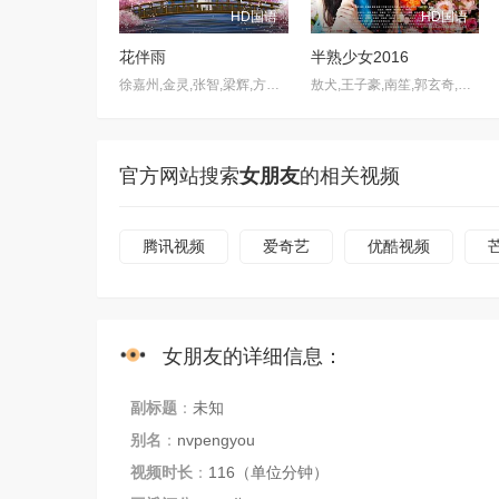
HD国语
HD国语
花伴雨
半熟少女2016
徐嘉州,金灵,张智,梁辉,方恩佐,陈柏润
敖犬,王子豪,南笙,郭玄奇,黄灿灿,王子杰,黄诗棋,江倩龄,可晴,弯弯
官方网站搜索
女朋友
的相关视频
腾讯视频
爱奇艺
优酷视频
女朋友的详细信息：
副标题
：
未知
别名
：
nvpengyou
视频时长
：
116（单位分钟）