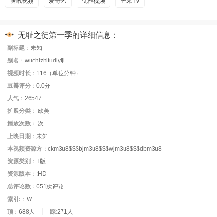
腾讯视频
爱奇艺
优酷视频
芒果TV
无耻之徒第一季的详细信息：
副标题
：
未知
别名
：
wuchizhitudiyiji
视频时长
：
116（单位分钟）
豆瓣评分
：
0.0分
人气
：
26547
扩展分类
：
欧美
播放次数
：
次
上映日期
：
未知
本视频资源方
：
ckm3u8$$$bjm3u8$$$wjm3u8$$$dbm3u8
资源类别
：
T版
资源版本
：
:HD
总评论数
：
651次评论
索引:
：
W
顶
：
688人
踩
:
271人