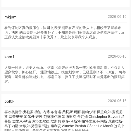
mkjum
2026-06-16
看到评论区真的很痛心，
法国
的欧美剧正在发展的势头上，相较于某些羊来
说，
法国
的欧美剧已经要崛起了，不知道是你们审美观太高还是故意做作，反
正我认为这部欧美剧算非常优秀了，此上仅表示我个人观点。
kom1
2026-06-16
入坑一时爽，追更火葬场。 这部《高智商潜力第一季》欧美剧新剧，不仅让人
望穿秋水、抓心挠肝。 通勤地铁上、摸鱼划水时，已经重刷了不下10遍。 每每
观看，嘴角都会逐渐失控。 感谢口罩，挡住了洗脑循环时不自觉露出的猥琐笑
容。
pol0k
2026-06-16
喜欢
奥德雷·弗勒罗
梅迪·内博
布鲁诺·桑切斯
玛丽·德纳尔诺
贝兰奇尔·麦克尼
斯
塞普里安·加尔丹
诺埃·范德沃尔德
塞德里克·舍瓦姆
Christopher
Bayemi
吕
菲斯
杰里米·勒温
克洛蒂尔德·埃斯姆
多多·马斯塔
帕特里克·薛内斯
尼古拉斯·
马丁内斯
米歇尔·莫雷蒂
玛拉·泰利安
Akache
Busiah
Cédric
Le
Maoût
这几个
明星出演的影视，希望你们在演艺圈的道路上越走越好。