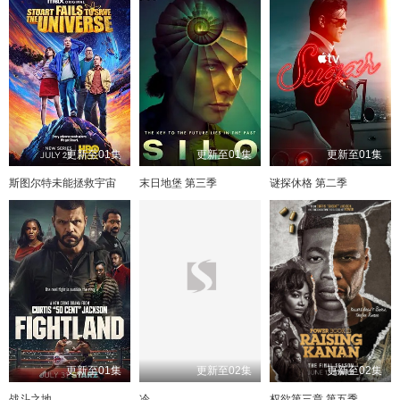
更新至01集
更新至01集
更新至01集
斯图尔特未能拯救宇宙
末日地堡 第三季
谜探休格 第二季
更新至01集
更新至02集
更新至02集
战斗之地
冷
权欲第三章 第五季