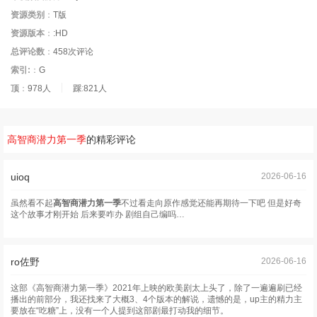
资源类别
：
T版
资源版本
：
:HD
总评论数
：
458次评论
索引:
：
G
顶
：
978人
踩
:
821人
高智商潜力第一季
的精彩评论
uioq
2026-06-16
虽然看不起
高智商潜力第一季
不过看走向原作感觉还能再期待一下吧 但是好奇
这个故事才刚开始 后来要咋办 剧组自己编吗…
ro佐野
2026-06-16
这部《高智商潜力第一季》2021年上映的欧美剧太上头了，除了一遍遍刷已经
播出的前部分，我还找来了大概3、4个版本的解说，遗憾的是，up主的精力主
要放在“吃糖”上，没有一个人提到这部剧最打动我的细节。