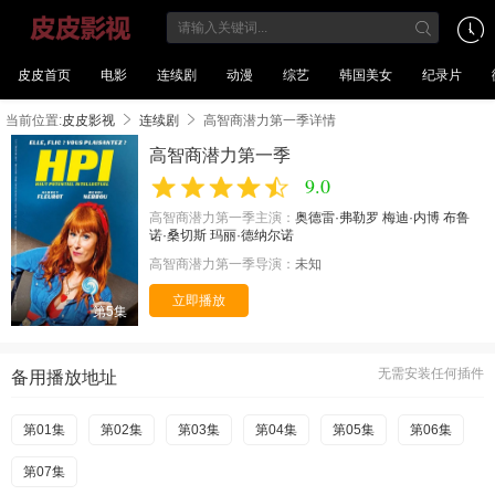
皮皮首页
电影
连续剧
动漫
综艺
韩国美女
纪录片
当前位置:
皮皮影视
连续剧
高智商潜力第一季详情
高智商潜力第一季
9.0
高智商潜力第一季主演：
奥德雷·弗勒罗
梅迪·内博
布鲁
诺·桑切斯
玛丽·德纳尔诺
高智商潜力第一季导演：
未知
立即播放
第5集
无需安装任何插件
备用播放地址
第01集
第02集
第03集
第04集
第05集
第06集
第07集