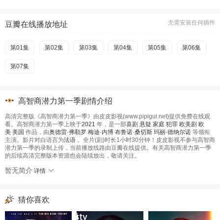
无需安装任何插件
豆瓣在线播放地址
第01集
第02集
第03集
第04集
第05集
第06集
第07集
高智商潜力第一季剧情介绍
高清完整版《高智商潜力第一季》由皮皮影视(www.pipigui.net)提供免费在线观
看。高智商潜力第一季上映于
2021
年，是一部
喜剧
悬疑
家庭
犯罪
欧美剧
欧
美
美国
作品，由
奥德雷·弗勒罗
梅迪·内博
布鲁诺·桑切斯
玛丽·德纳尔诺
等领衔
主演。影片对白语言为
法语
。全片(剧)时长1小时30分钟！皮皮影视不参与高智商
潜力第一季的录制上传，当前播放线路由豆瓣在线提供。有关高智商潜力第一季
的后续高清完整版本资源也会陆续放出，敬请关注。
暂无简介
详情
猜你喜欢