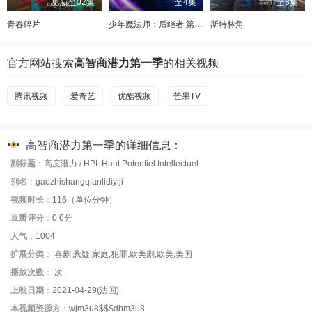
更新至02集
全4集
全8集
青春碎片
少年魔法师：后继者 第三季
斯特林角
官方网站搜索
高智商潜力第一季
的相关视频
腾讯视频
爱奇艺
优酷视频
芒果TV
高智商潜力第一季的详细信息：
副标题
：
高度潜力 / HPI: Haut Potentiel Intellectuel
别名
：
gaozhishangqianlidiyiji
视频时长
：
116（单位分钟）
豆瓣评分
：
0.0分
人气
：
1004
扩展分类
：
喜剧,悬疑,家庭,犯罪,欧美剧,欧美,美国
播放次数
：
次
上映日期
：
2021-04-29(法国)
本视频资源方
：
wjm3u8$$$dbm3u8